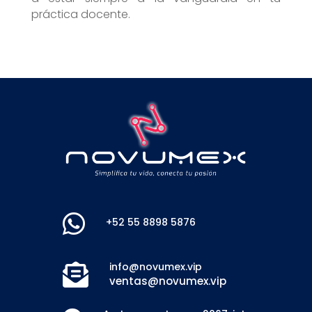
práctica docente.

+52 55 8898 5876
info@novumex.vip

ventas@novumex.vip