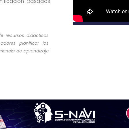
anificación basados
de recursos didácticos
adores planificar los
eriencia de aprendizaje