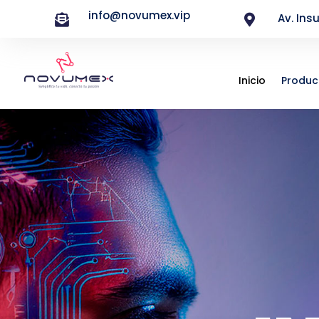
info@novumex.vip
Av. Ins


Inicio
Produc