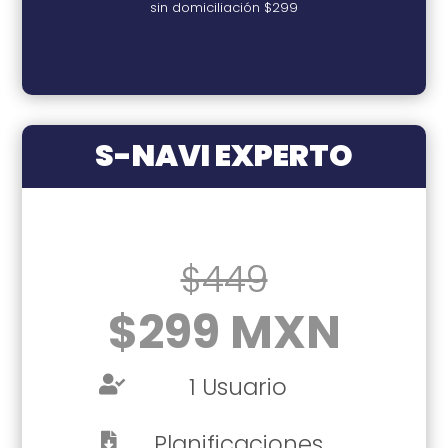
sin domiciliación $299
S-NAVI EXPERTO
$449
$299
MXN
1 Usuario

Planificaciones
