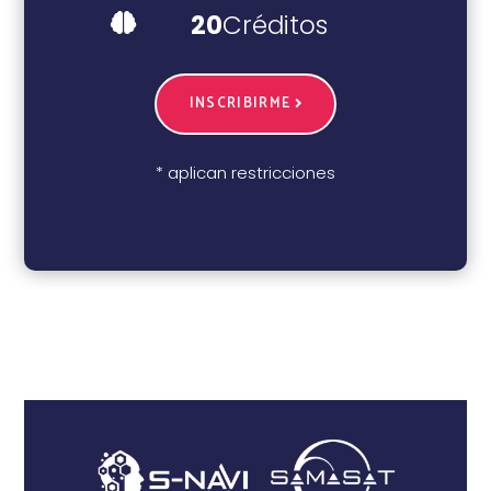
20
Créditos

INSCRIBIRME
* aplican restricciones