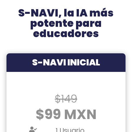
S-NAVI, la IA más
potente para
educadores
S-NAVI INICIAL
$149
$99 MXN
1 Usuario
