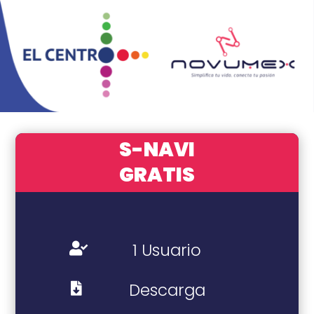
S-NAVI
GRATIS
1 Usuario

Descarga
