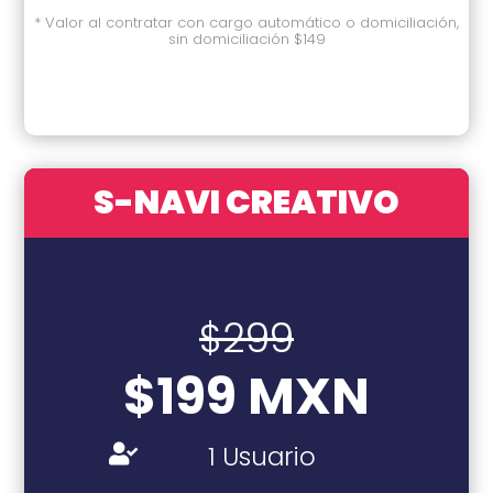
* Valor al contratar con cargo automático o domiciliación,
sin domiciliación $149
S-NAVI CREATIVO
$299
$199 MXN
1 Usuario
