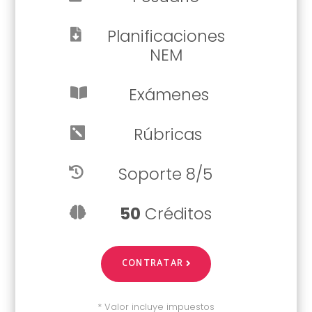
Planificaciones

NEM
Exámenes

Rúbricas

Soporte 8/5

50
Créditos

CONTRATAR
* Valor incluye impuestos