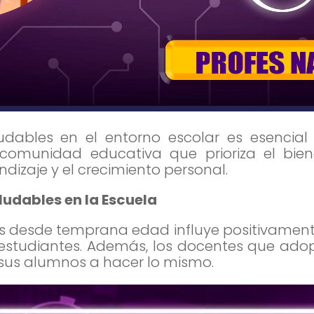
dables en el entorno escolar es esencial p
comunidad educativa que prioriza el bien
dizaje y el crecimiento personal.
ludables en la Escuela
es desde temprana edad influye positivamen
s estudiantes. Además, los docentes que ado
 sus alumnos a hacer lo mismo.