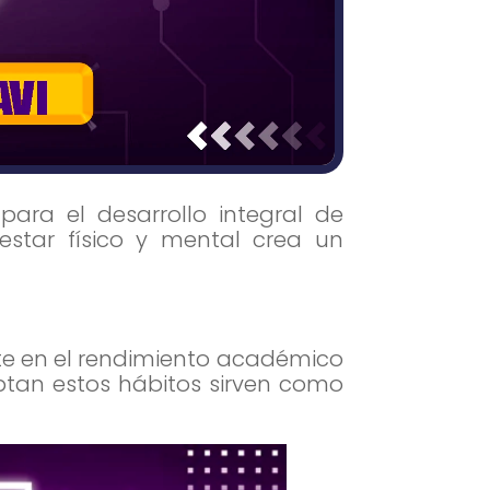
ara el desarrollo integral de
estar físico y mental crea un
te en el rendimiento académico
ptan estos hábitos sirven como