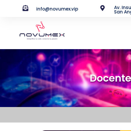
Av. Ins


info@novumex.vip
San An
Docente