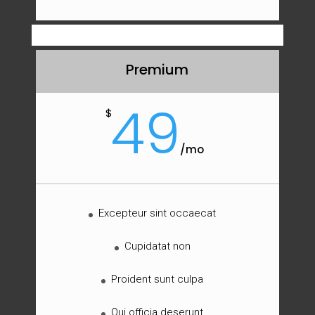
Premium
49
$
/
mo
Excepteur sint occaecat
Cupidatat non
Proident sunt culpa
Qui officia deserunt