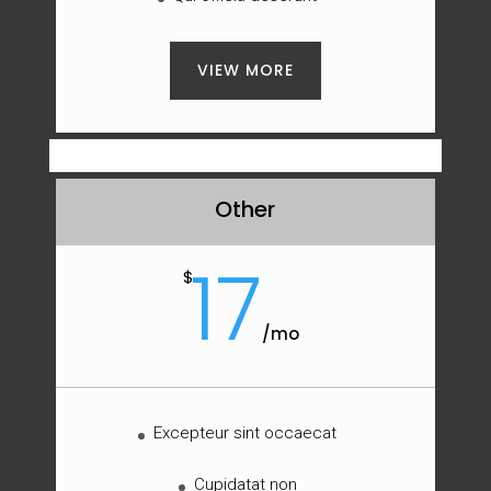
VIEW MORE
Other
17
$
/
mo
Excepteur sint occaecat
Cupidatat non