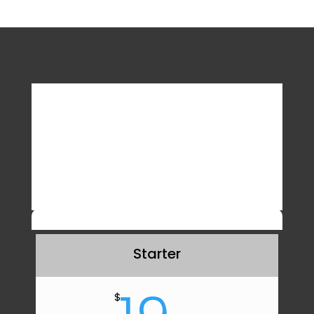
Pricing List
Duis aute irure dolor in reprehenderit in
voluptate velit esse cillum dolore eu fugiat nulla
pariatur excepteur sint occaecat.
Starter
$